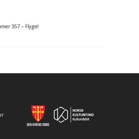
mmer 357 – Flygel
er