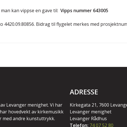
 man kan vippse en gave til:
Vipps nummer 643005
o 4420.09.80856. Bidrag til flygelet merkes med prosjektnu
ADRESSE
 av Levanger menighet. Vi har
Kirkegata 21, 7600 Levang
i har hovedvekt av kirkemusikk
Levanger menighet
r med andre kunstuttrykk.
Levanger Rådhus
Telefon:
74 07 52 80