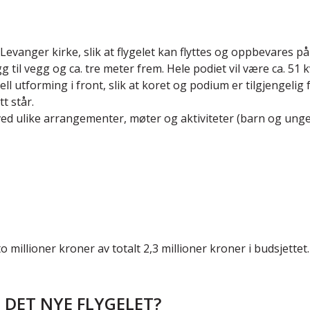
m i Levanger kirke, slik at flygelet kan flyttes og oppbevares 
egg til vegg og ca. tre meter frem. Hele podiet vil være ca.
ll utforming i front, slik at koret og podium er tilgjengelig f
t står.
het ved ulike arrangementer, møter og aktiviteter (barn og u
to millioner kroner av totalt 2,3 millioner kroner i budsjette
L DET NYE FLYGELET?