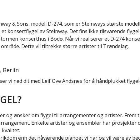
einway & Sons, modell D-274, som er Steinways største model
 et konsertflygel av Steinway. Det fins ikke tilsvarende fly
rmen konserthus i Bodø. Når vi realiserer et D-274 konsertf
mråde. Dette vil tiltrekke større artister til Trøndelag.
, Berlin
ser vi ned dit med Leif Ove Andsnes for å håndplukket flygele
GEL?
 og ønsker om flygel til arrangementer og artister. Frem t
il arrangement. Enkelte artister og ensembler har prosjekter
 kvalitet.
mrikdom enn det nåværende pianoet vi har og vil være av bedre