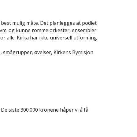
på best mulig måte. Det planlegges at podiet
 51 kvm. og kunne romme orkester, ensembler
or alle. Kirka har ikke universell utforming
nge, smågrupper, øvelser, Kirkens Bymisjon
t. De siste 300.000 kronene håper vi å få