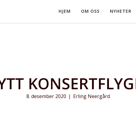
HJEM
OM OSS
NYHETER
YTT KONSERTFLYG
8. desember 2020
|
Erling Neergård