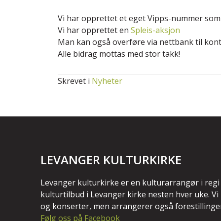
Vi har opprettet et eget Vipps-nummer som
Vi har opprettet en
Spleis-aksjon
Man kan også overføre via nettbank til kont
Alle bidrag mottas med stor takk!
Skrevet i
Nyheter
LEVANGER KULTURKIRKE
Levanger kulturkirke er en kulturarrangør i regi
kulturtilbud i Levanger kirke nesten hver uke. V
og konserter, men arrangerer også forestillinge
Følg oss på Facebook