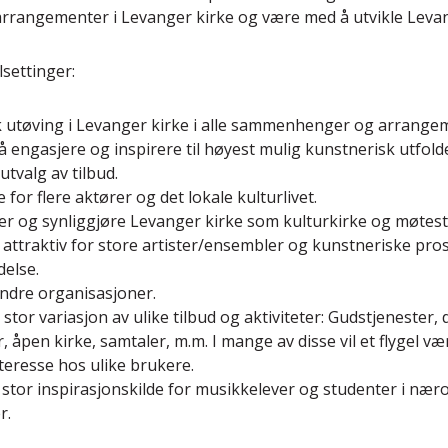
rrangementer i Levanger kirke og være med å utvikle Levan
lsettinger:
sk utøving i Levanger kirke i alle sammenhenger og arrange
å engasjere og inspirere til høyest mulig kunstnerisk utfolde
utvalg av tilbud.
for flere aktører og det lokale kulturlivet.
er og synliggjøre Levanger kirke som kulturkirke og møtest
ttraktiv for store artister/ensembler og kunstneriske pros
delse.
ndre organisasjoner.
stor variasjon av ulike tilbud og aktiviteter: Gudstjenester,
åpen kirke, samtaler, m.m. I mange av disse vil et flygel vær
teresse hos ulike brukere.
n stor inspirasjonskilde for musikkelever og studenter i nærom
r.