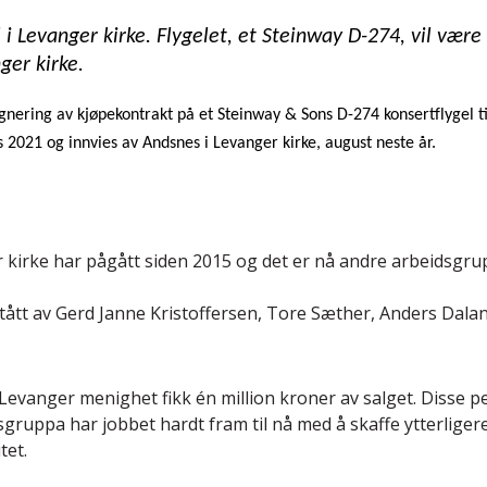
 i Levanger kirke. Flygelet, et
Steinway D-274,
vil være
nger kirke.
ering av kjøpekontrakt på et Steinway & Sons D-274 konsertflygel til 
 2021 og innvies av Andsnes i Levanger kirke, august neste år.
er kirke har pågått siden 2015 og det er nå andre arbeidsgr
stått av Gerd Janne Kristoffersen, Tore Sæther, Anders Dal
Levanger menighet fikk én million kroner av salget. Disse 
dsgruppa har jobbet hardt fram til nå med å skaffe ytterligere
tet.