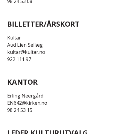
98 24 53 08
BILLETTER/ÅRSKORT
Kultar
Aud Lien Sellæg
kultar@kultar.no
922 111 97
KANTOR
Erling Neergård
EN642@kirken.no
98 24 53 15
LEDER KULTURUTVALG