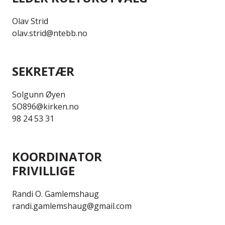
Olav Strid
olav.strid@ntebb.no
SEKRETÆR
Solgunn Øyen
SO896@kirken.no
98 24 53 31
KOORDINATOR
FRIVILLIGE
Randi O. Gamlemshaug
randi.gamlemshaug@gmail.com