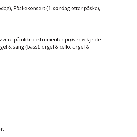
edag), Påskekonsert (1. søndag etter påske),
vere på ulike instrumenter prøver vi kjente
l & sang (bass), orgel & cello, orgel &
r,