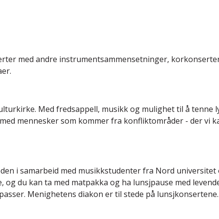
serter med andre instrumentsammensetninger, korkonserte
aer.
turkirke. Med fredsappell, musikk og mulighet til å tenne l
n med mennesker som kommer fra konfliktområder - der vi ka
en i samarbeid med musikkstudenter fra Nord universitet o
te, og du kan ta med matpakka og ha lunsjpause med levende
asser. Menighetens diakon er til stede på lunsjkonsertene.