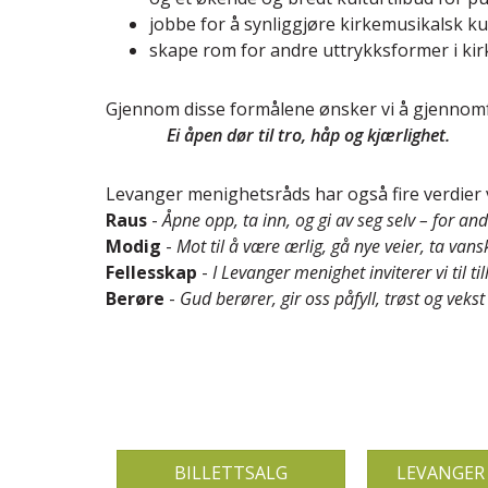
jobbe for å synliggjøre kirkemusikalsk ku
skape rom for andre uttrykksformer i kir
Gjennom disse formålene ønsker vi å gjennom
Ei åpen dør til tro, håp og kjærlighet.
Levanger menighetsråds har også fire verdier v
Raus
-
Åpne opp, ta inn, og gi av seg selv – for and
Modig
-
Mot til å være ærlig, gå nye veier, ta vans
Fellesskap
-
I Levanger menighet inviterer vi til t
Berøre
-
Gud berører, gir oss påfyll, trøst og vekst
BILLETTSALG
LEVANGER