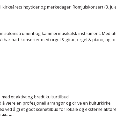
il kirkeårets høytider og merkedager: Romjulskonsert (3. jul
som soloinstrument og kammermusikalsk instrument. Med utø
ar hatt konserter med orgel & gitar, orgel & piano, og orge
, med et aktivt og bredt kulturtilbud.
d å være en profesjonell arrangør og drive en kulturkirke.
d ved å gi et godt scenetilbud for lokale og eksterne aktøre
ublikum.