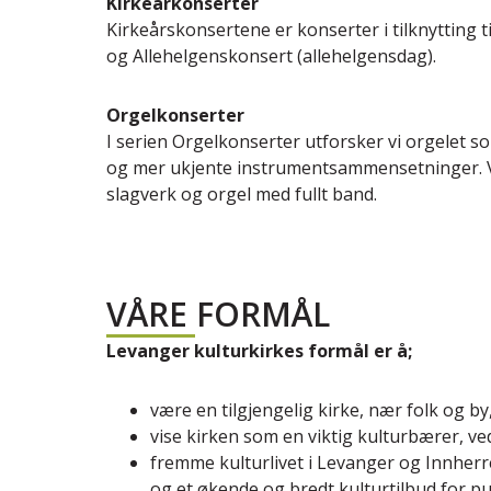
Kirkeårkonserter
Kirkeårskonsertene er konserter i tilknytting t
og Allehelgenskonsert (allehelgensdag).
Orgelkonserter
I serien Orgelkonserter utforsker vi orgelet 
og mer ukjente instrumentsammensetninger. Vi h
slagverk og orgel med fullt band.
VÅRE FORMÅL
Levanger kulturkirkes formål er å;
være en tilgjengelig kirke, nær folk og by
vise kirken som en viktig kulturbærer, ve
fremme kulturlivet i Levanger og Innherre
og et økende og bredt kulturtilbud for p