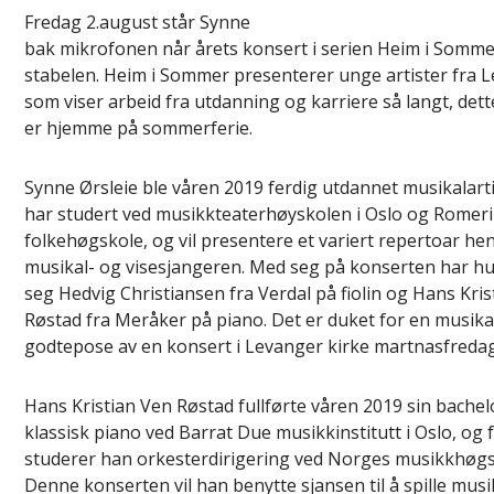
Fredag 2.august står Synne
bak mikrofonen når årets konsert i serien Heim i Somme
stabelen. Heim i Sommer presenterer unge artister fra 
som viser arbeid fra utdanning og karriere så langt, det
er hjemme på sommerferie.
Synne Ørsleie ble våren 2019 ferdig utdannet musikalart
har studert ved musikkteaterhøyskolen i Oslo og Romer
folkehøgskole, og vil presentere et variert repertoar hen
musikal- og visesjangeren. Med seg på konserten har h
seg Hedvig Christiansen fra Verdal på fiolin og Hans Kri
Røstad fra Meråker på piano. Det er duket for en musika
godtepose av en konsert i Levanger kirke martnasfreda
Hans Kristian Ven Røstad fullførte våren 2019 sin bachelo
klassisk piano ved Barrat Due musikkinstitutt i Oslo, og 
studerer han orkesterdirigering ved Norges musikkhøgs
Denne konserten vil han benytte sjansen til å spille musi