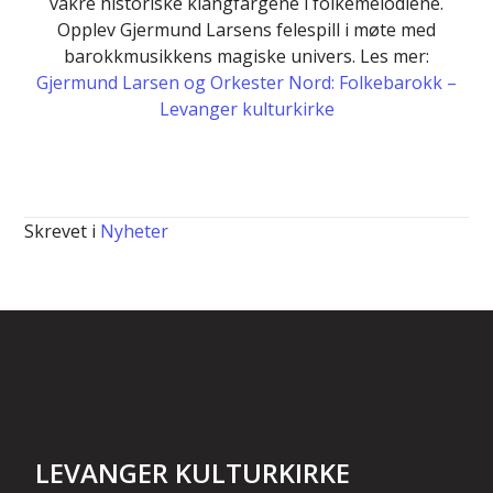
vakre historiske klangfargene i folkemelodiene.
Opplev Gjermund Larsens felespill i møte med
barokkmusikkens magiske univers. Les mer:
Gjermund Larsen og Orkester Nord: Folkebarokk –
Levanger kulturkirke
Skrevet i
Nyheter
LEVANGER KULTURKIRKE