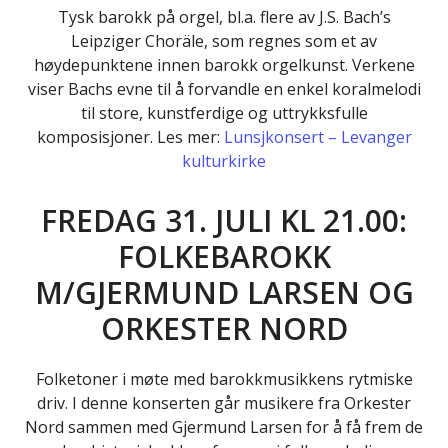
Tysk barokk på orgel, bl.a. flere av J.S. Bach’s
Leipziger Choräle, som regnes som et av
høydepunktene innen barokk orgelkunst. Verkene
viser Bachs evne til å forvandle en enkel koralmelodi
til store, kunstferdige og uttrykksfulle
komposisjoner. Les mer:
Lunsjkonsert – Levanger
kulturkirke
FREDAG 31. JULI KL 21.00:
FOLKEBAROKK
M/GJERMUND LARSEN OG
ORKESTER NORD
Folketoner i møte med barokkmusikkens rytmiske
driv. I denne konserten går musikere fra Orkester
Nord sammen med Gjermund Larsen for å få frem de