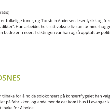
atis)
r folkelige toner, og Torstein Andersen leser lyrikk og forte
 dikter”. Han arbeidet hele sitt voksne liv som tømmerhogg
n bedre enn noen. I diktingen var han også opptatt av politi
DSNES
ilbake for å holde solokonsert på konsertflygelet han valgt
let på fabrikken, og enda mer da det kom i hus i Levanger kir
tilbake for å holde…