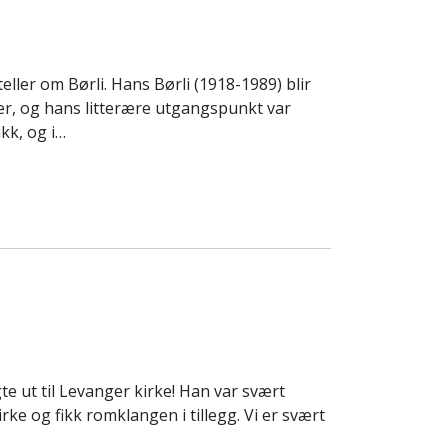
ller om Børli. Hans Børli (1918-1989) blir
er, og hans litterære utgangspunkt var
kk, og i…
e ut til Levanger kirke! Han var svært
ke og fikk romklangen i tillegg. Vi er svært