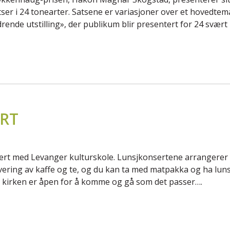
tser i 24 tonearter. Satsene er variasjoner over et hovedtem
ende utstilling», der publikum blir presentert for 24 svært 
RT
rt med Levanger kulturskole. Lunsjkonsertene arrangerer 
ervering av kaffe og te, og du kan ta med matpakka og ha l
og kirken er åpen for å komme og gå som det passer….