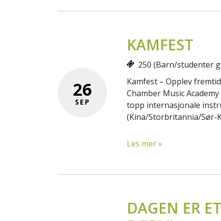
KAMFEST
250 (Barn/studenter gr
Kamfest – Opplev fremti
26
Chamber Music Academy (T
SEP
topp internasjonale instr
(Kina/Storbritannia/Sør-
Les mer »
DAGEN ER ET