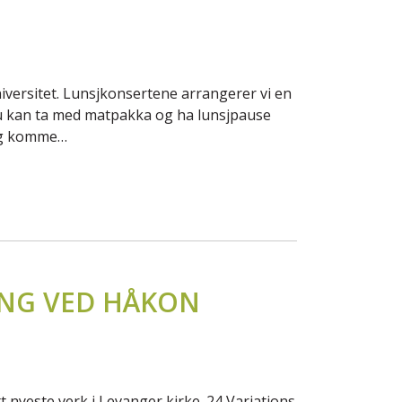
ersitet. Lunsjkonsertene arrangerer vi en
 du kan ta med matpakka og ha lunsjpause
 og komme…
ING VED HÅKON
nyeste verk i Levanger kirke. 24 Variations