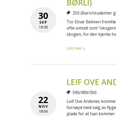
BØRLI)
30
250 (Barn/studenter gr
Tor Einar Bekken fremføre
SEP
19:30
ofte omtalt som “skogens
skogen, for den kjente ha
Les mer »
LEIF OVE AN
590/490/350
22
Leif Ove Andsnes kommer t
NOV
fornøyd med valg av flyge
18:00
glade for at han kommer 