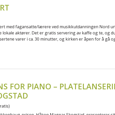
RT
ert med fagansatte/lærere ved musikkutdanningen Nord univ
 lokale aktører. Det er gratis servering av kaffe og te, og
ertene varer i ca. 30 minutter, og kirken er åpen for å gå
NS FOR PIANO – PLATELANSER
OGSTAD
atis)
 Okkenhaug-prisen, Håkon Magnar Skogstad, presenterer sitt 