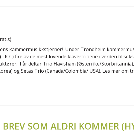
atis)
dens kammermusikkstjerner! Under Trondheim kammermusik
ICC) fire av de mest lovende klavertrioene i verden til sek
uktører. I år deltar Trio Havisham (Østerrike/Storbritannia),
Korea) og Setas Trio (Canada/Colombia/ USA). Les mer om t
 BREV SOM ALDRI KOMMER (HY