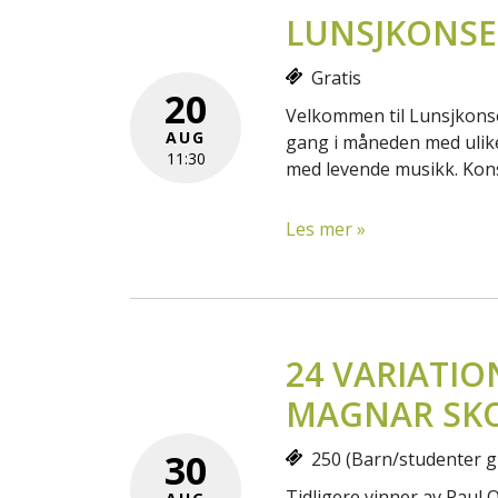
LUNSJKONSE
Gratis
20
Velkommen til Lunsjkons
AUG
gang i måneden med ulike
11:30
med levende musikk. Kons
Les mer »
24 VARIATIO
MAGNAR SK
30
250 (Barn/studenter gr
Tidligere vinner av Paul